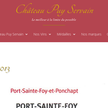
Château Puy Servain
Le meilleur à la limite du possible
eau Puy Servain
Nos Vins
Médailles
Nos marques
013